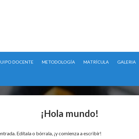
UIPO DOCENTE
METODOLOGÍA
MATRÍCULA
GALERIA
¡Hola mundo!
trada. Edítala o bórrala, ¡y comienza a escribir!