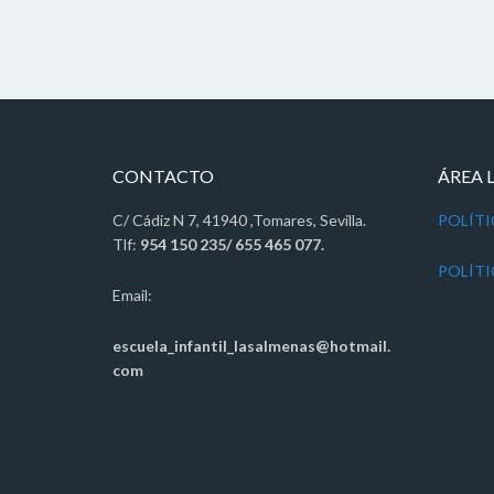
CONTACTO
ÁREA 
C/ Cádiz N 7, 41940 ,Tomares, Sevilla.
POLÍTI
Tlf:
954 150 235/ 655 465 077.
POLÍTI
Email:
escuela_infantil_lasalmenas@hotmail.
com